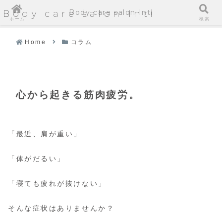
Body care salon Inti
Body care salon Inti
ホーム
検索
Home
コラム
心から起きる筋肉疲労。
「最近、肩が重い」
「体がだるい」
「寝ても疲れが抜けない」
そんな症状はありませんか？