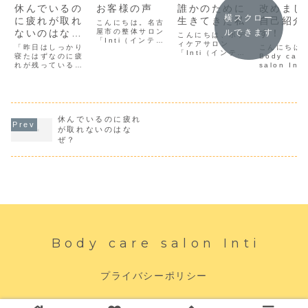
休んでいるの
お客様の声
誰かのために
改めまし
横スクロー
に疲れが取れ
生きてきた私
自己紹介
こんにちは。名古
ないのはな
屋市の整体サロン
す！
ルできます
こんにちは、ボデ
「Inti（インテ
ぜ？
ィケアサロン
「昨日はしっかり
こんにちは
ィ）」の長沼で
「Inti（インテ
寝たはずなのに疲
Body care
す。今日は、実際
ィ）」の長沼で
れが残っている」
salon Int
にご来店いただい
す。今日は、私が
「休日だったのに
ティ)の長沼
たお客様の声をご
どうして整体師と
身体が重い」そん
お久しぶり
紹介します！あり
いう道を選び、ど
な経験はありませ
グになりま
がたいことに、サ
んな想いをもって
んか？身体の疲れ
んでくださ
ロンを始めてから
今の場所にたどり
は、単純に睡眠時
がとうござ
「体が軽くなっ
着いたのか、少し
間の不足だけが原
休んでいるのに疲れ
す。これま
た！」という感想
ずつお話ししてい
因とは限りませ
体師、そし
が取れないのはな
だけでなく、「心
きたいと思いま
ん。施術をしてい
ティまでの
までスッキリしま
ぜ？
す。■「頑張れば
ると、疲れを感じ
をブログで
した」「安心感が
喜んでもらえる」
ている方ほど、身
きました。
あ...
そんな子どもでし
体に力が入り続け
「どんな人
た私は...
ていることが多く
してい...
あ...
Body care salon Inti
プライバシーポリシー